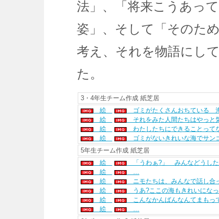
法」、「将来こうあっ
姿」、そして「そのた
考え、それを物語にし
た。
3・4年生チーム作成 紙芝居
絵
ゴミがたくさんおちている 海
絵
それをみた人間たちはやっと気
絵
わたしたちにできることってな
絵
ゴミがないきれいな海でサンゴ
5年生チーム作成 紙芝居
絵
「うわぁ?」 みんなどうした
絵
…
絵
ニモたちは、みんなで話し合っ
絵
うあ?ここの海もきれいになっ
絵
こんなかんばんなんてまもっ
絵
…