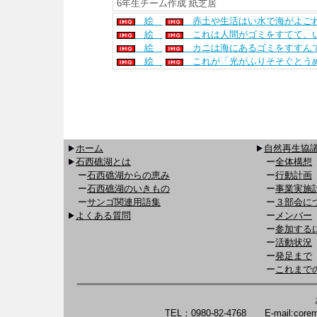
6年生チーム作成 紙芝居
絵
赤土や生活はい水で海がよごれ
絵
これは人間がゴミをすてて、い
絵
カニは海にあるゴミをすすん
絵
これが「光がふりそそぐとうめ
ホーム
自然再生協
石西礁湖とは
ー
全体構想
ー
石西礁湖からの恵み
ー
行動計画
ー
石西礁湖のいきもの
ー
事業実施
ー
サンゴ関連用語集
ー
３部会に
よくある質問
ー
メンバー
ー
参加する
ー
活動状況
ー
発足まで
ー
これまで
TEL：0980-82-4768 E-mail:core